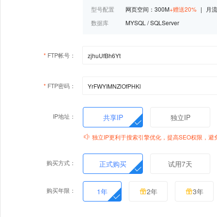
型号配置
网页空间：300M
+赠送20%
|
月流
数据库
MYSQL
/
SQLServer
*
FTP帐号：
*
FTP密码：
IP地址：
共享IP
独立IP
独立IP更利于搜索引擎优化，提高SEO权限，
购买方式：
正式购买
试用7天
购买年限：
1年
2年
3年