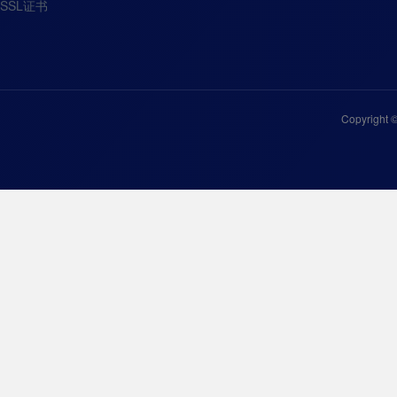
SSL证书
Copyright 